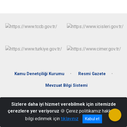
Kamu Denetçiliği Kurumu
Resmi Gazete
Mevzuat Bilgi Sistemi
Karacami Mahallesi İnönü Caddesi No:42 Payas /HATAY
Sizlere daha iyi hizmet verebilmek için sitemizde
Telefon: 0326 755 59 01-02 Fax: 0326 755 59 14
çerezlere yer veriyoruz
🍪 Çerez politikamız hakkında
bilgi edinmek için
tıklayınız
Kabul et