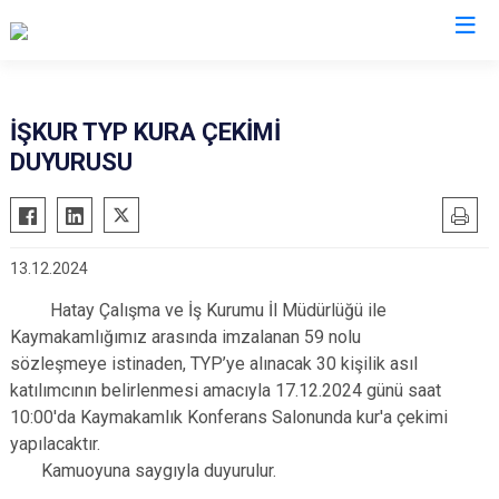
Hatay
İŞKUR TYP KURA ÇEKİMİ
DUYURUSU
Altınözü
Reyhanlı
Belen
Samandağ
Dörtyol
Yayladağı
13.12.2024
Erzin
Payas
Hatay Çalışma ve İş Kurumu İl Müdürlüğü ile
Hassa
Arsuz
Kaymakamlığımız arasında imzalanan 59 nolu
İskenderun
Antakya
sözleşmeye istinaden, TYP’ye alınacak 30 kişilik asıl
Kırıkhan
Defne
katılımcının belirlenmesi amacıyla 17.12.2024 günü saat
Kumlu
10:00'da Kaymakamlık Konferans Salonunda kur'a çekimi
yapılacaktır.
Kamuoyuna saygıyla duyurulur.