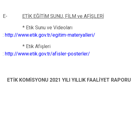
E-
ETİK EĞİTİM SUNU
,
FİLM ve AFİŞLERİ
* Etik Sunu ve Videoları
:
http://www.etik.gov.tr/egitim-materyalleri/
* Etik Afişleri
:
http://www.etik.gov.tr/afisler-posterler/
ETİK KOMİSYONU 2021 YILI YILLIK FAALİYET RAPORU