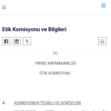
Hatay
Etik Komisyonu ve Bilgileri
Altınözü
Reyhanlı
Belen
Samandağ
T.C.
Dörtyol
Yayladağı
Erzin
Payas
PAYAS KAYMAKAMLIĞI
Hassa
Arsuz
ETİK KOMİSYONU
İskenderun
Antakya
Kırıkhan
Defne
Kumlu
A-
KOMİSYONUN TEŞKİLİ VE GÖREVLERİ