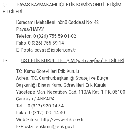
Ç-
PAYAS KAYMAKAMLIĞI ETİK KOMİSYONU İLETİŞİM
BİLGİLERİ
Karacami Mahallesi İnönü Caddesi No: 42
Payas/HATAY
Telefon: 0 (326) 755 59 01-02
Faks: 0 (326) 755 59 14
E-Posta: payas@icisleri.gov.tr
D-
ÜST ETİK KURUL İLETİŞİM (web sayfası) BİLGİLERİ
T.C. Kamu Görevlileri Etik Kurulu
Adres: T.C. Cumhurbaşkanlığı Strateji ve Bütçe
Başkanlığı Binası Kamu Görevlileri Etik Kurulu
Yücetepe Mah. Necatibey Cad. 110/A Kat: 1 PK.:06100
Çankaya / ANKARA
Tel : 0 (312) 920 14 34
Faks : 0 (312) 920 14 40
Web Sitesi : http://www.etik.gov.tr
E-Posta : etikkurul@etik.gov.tr