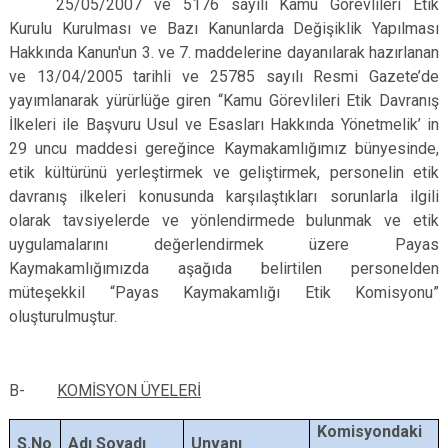
25/05/2007 ve 5176 sayılı Kamu Görevlileri Etik
Kurulu Kurulması ve Bazı Kanunlarda Değişiklik Yapılması
Hakkında Kanun'un 3. ve 7. maddelerine dayanılarak hazırlanan
ve 13/04/2005 tarihli ve 25785 sayılı Resmi Gazete’de
yayımlanarak yürürlüğe giren “Kamu Görevlileri Etik Davranış
İlkeleri ile Başvuru Usul ve Esasları Hakkında Yönetmelik’ in
29 uncu maddesi gereğince Kaymakamlığımız bünyesinde,
etik kültürünü yerleştirmek ve geliştirmek, personelin etik
davranış ilkeleri konusunda karşılaştıkları sorunlarla ilgili
olarak tavsiyelerde ve yönlendirmede bulunmak ve etik
uygulamalarını değerlendirmek üzere Payas
Kaymakamlığımızda aşağıda belirtilen personelden
müteşekkil “Payas Kaymakamlığı Etik Komisyonu”
oluşturulmuştur.
B-
KOMİSYON ÜYELERİ
Komisyondaki
S.No
Adı Soyadı
Unvanı