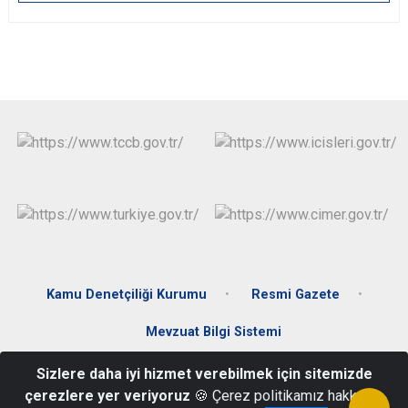
Kamu Denetçiliği Kurumu
Resmi Gazete
Mevzuat Bilgi Sistemi
Sizlere daha iyi hizmet verebilmek için sitemizde
Karacami Mahallesi İnönü Caddesi No:42 Payas /HATAY
çerezlere yer veriyoruz
🍪 Çerez politikamız hakkında
Telefon: 0326 755 59 01-02 Fax: 0326 755 59 14