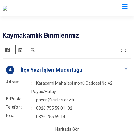
Hatay
Kaymakamlık Birimlerimiz
Altınözü
Reyhanlı
Belen
Samandağ
Dörtyol
Yayladağı
İlçe Yazı İşleri Müdürlüğü
A
Erzin
Payas
Adres:
Karacami Mahallesi İnönü Caddesi No:42
Hassa
Arsuz
Payas/Hatay
İskenderun
Antakya
E-Posta:
payas@icisleri.gov.tr
Kırıkhan
Defne
Telefon:
0326 755 59 01- 02
Kumlu
Fax:
0326 755 59 14
Haritada Gör