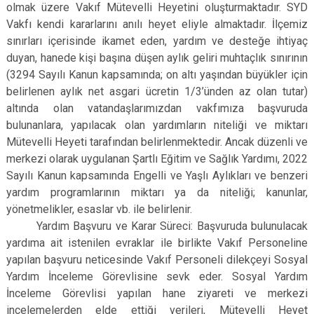
olmak üzere Vakıf Mütevelli Heyetini oluşturmaktadır. SYD
Vakfı kendi kararlarını anılı heyet eliyle almaktadır. İlçemiz
sınırları içerisinde ikamet eden, yardım ve desteğe ihtiyaç
duyan, hanede kişi başına düşen aylık geliri muhtaçlık sınırının
(3294 Sayılı Kanun kapsamında; on altı yaşından büyükler için
belirlenen aylık net asgari ücretin 1/3’ünden az olan tutar)
altında olan vatandaşlarımızdan vakfımıza başvuruda
bulunanlara, yapılacak olan yardımların niteliği ve miktarı
Mütevelli Heyeti tarafından belirlenmektedir. Ancak düzenli ve
merkezi olarak uygulanan Şartlı Eğitim ve Sağlık Yardımı, 2022
Sayılı Kanun kapsamında Engelli ve Yaşlı Aylıkları ve benzeri
yardım programlarının miktarı ya da niteliği; kanunlar,
yönetmelikler, esaslar vb. ile belirlenir.
Yardım Başvuru ve Karar Süreci: Başvuruda bulunulacak
yardıma ait istenilen evraklar ile birlikte Vakıf Personeline
yapılan başvuru neticesinde Vakıf Personeli dilekçeyi Sosyal
Yardım İnceleme Görevlisine sevk eder. Sosyal Yardım
İnceleme Görevlisi yapılan hane ziyareti ve merkezi
incelemelerden elde ettiği verileri, Mütevelli Heyet