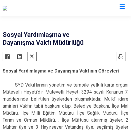
Hatay
Sosyal Yardımlaşma ve
Dayanışma Vakfı Müdürlüğü
Altınözü
Reyhanlı
Belen
Samandağ
Dörtyol
Yayladağı
Sosyal Yardımlaşma ve Dayanışma Vakfının Görevleri
Erzin
Payas
Hassa
Arsuz
SYD Vakıflarının yönetim ve temsile yetkili karar organı
İskenderun
Antakya
Mütevelli Heyeti’dir. Mütevelli Heyeti 3294 sayılı Kanunun 7.
maddesinde belirtilen üyelerden oluşmaktadır. Mülkî idare
Kırıkhan
Defne
amirleri Vakfın tabii başkanı olup, Belediye Başkanı, İlçe Mal
Kumlu
Müdürü, İlçe Millî Eğitim Müdürü, İlçe Sağlık Müdürü, İlçe
Tarım ve Orman Müdürü, , İlçe Müftüsü atanmış üyeler; 2
Muhtar üye ve 3 Hayırsever Vatandaş üye; seçilmiş üyeler