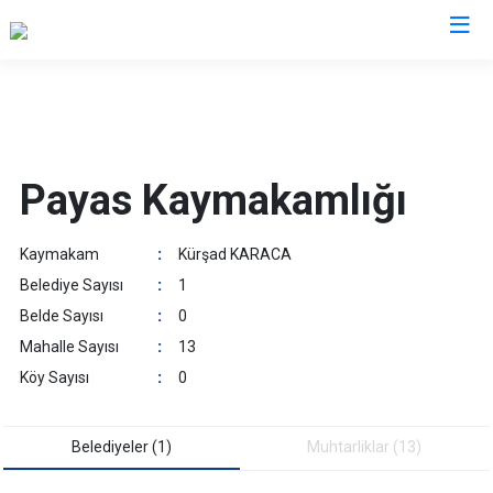
Hatay
Altınözü
Reyhanlı
Payas Kaymakamlığı
Belen
Samandağ
Dörtyol
Yayladağı
Kaymakam
:
Kürşad KARACA
Erzin
Payas
Belediye Sayısı
:
1
Hassa
Arsuz
Belde Sayısı
:
0
İskenderun
Antakya
Mahalle Sayısı
:
13
Kırıkhan
Defne
Köy Sayısı
:
0
Kumlu
Belediyeler (1)
Muhtarliklar (13)