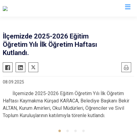
Hatay
İlçemizde 2025-2026 Eğitim
Öğretim Yılı İlk Öğretim Haftası
Altınözü
Reyhanlı
Kutlandı.
Belen
Samandağ
Dörtyol
Yayladağı
Erzin
Payas
08.09.2025
Hassa
Arsuz
İlçemizde 2025-2026 Eğitim Öğretim Yılı İlk Öğretim
İskenderun
Antakya
Haftası Kaymakma Kürşad KARACA, Belediye Başkanı Bekir
Kırıkhan
Defne
ALTAN, Kurum Amirleri, Okul Müdürleri, Öğrenciler ve Sivil
Kumlu
Toplum Kuruluşlarının katılımıyla törenle kutlandı.