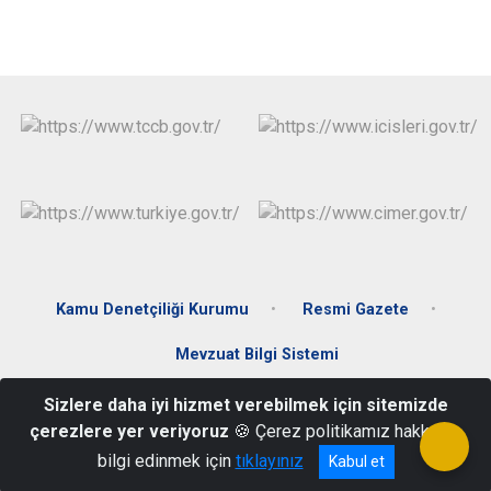
Kamu Denetçiliği Kurumu
Resmi Gazete
Mevzuat Bilgi Sistemi
Sizlere daha iyi hizmet verebilmek için sitemizde
Karacami Mahallesi İnönü Caddesi No:42 Payas /HATAY
çerezlere yer veriyoruz
🍪 Çerez politikamız hakkında
Telefon: 0326 755 59 01-02 Fax: 0326 755 59 14
bilgi edinmek için
tıklayınız
Kabul et